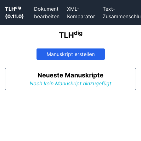
dig
TLH
Dokument
XML-
Text-
(
0.11.0
)
bearbeiten
Komparator
Zusammenschlu
dig
TLH
Manuskript erstellen
Neueste Manuskripte
Noch kein Manuskript hinzugefügt